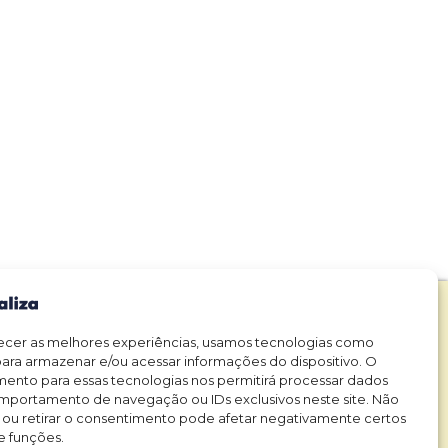
o Nacional de Botânica & XV
 Botânicos do Centro-Oeste
necer as melhores experiências, usamos tecnologias como
dos os direitos reservados
ara armazenar e/ou acessar informações do dispositivo. O
ento para essas tecnologias nos permitirá processar dados
dade
Política de cookies
Termos de
|
|
portamento de navegação ou IDs exclusivos neste site. Não
Uso
 ou retirar o consentimento pode afetar negativamente certos
e funções.