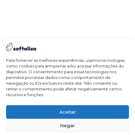
Para fornecer as melhores experiências, usamos tecnologias
como cookies para armazenar e/ou acessar informações do
dispositivo. O consentimento para essas tecnologias nos
permitirá processar dados como comportamento de
76cnbot@botanica.org.br
Email:
navegação ou IDs exclusivos neste site. Não consentir ou
retirar o consentimento pode afetar negativamente certos
@76_cnbot
Instagram:
recursos e funções.
76º Congresso Nacional de Botânica & XV Encontro de
Aceitar
Botânicos do Centro-Oeste
© 2026 – Todos os direitos reservados
Negar
Política de Privacidade
Política de cookies
Termos de Uso
|
|