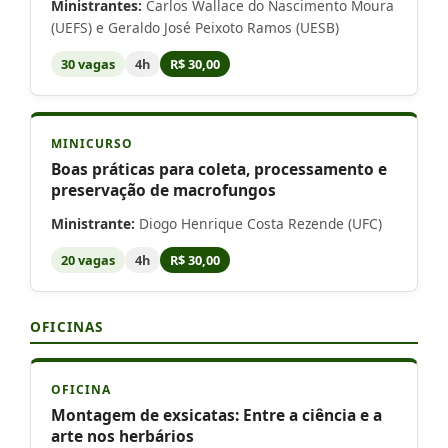
Ministrantes:
Carlos Wallace do Nascimento Moura
(UEFS) e Geraldo José Peixoto Ramos (UESB)
30 vagas
4h
R$ 30,00
MINICURSO
Boas práticas para coleta, processamento e
preservação de macrofungos
Ministrante:
Diogo Henrique Costa Rezende (UFC)
20 vagas
4h
R$ 30,00
OFICINAS
OFICINA
Montagem de exsicatas: Entre a ciência e a
arte nos herbários