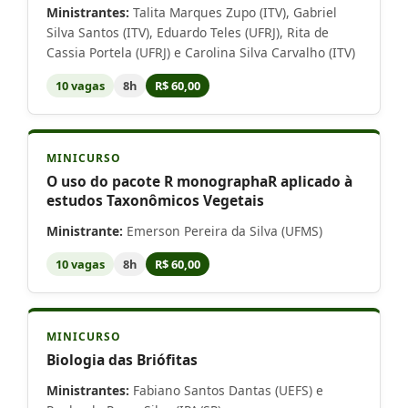
Ministrantes:
Talita Marques Zupo (ITV), Gabriel
Silva Santos (ITV), Eduardo Teles (UFRJ), Rita de
Cassia Portela (UFRJ) e Carolina Silva Carvalho (ITV)
10 vagas
8h
R$ 60,00
MINICURSO
O uso do pacote R monographaR aplicado à
estudos Taxonômicos Vegetais
Ministrante:
Emerson Pereira da Silva (UFMS)
10 vagas
8h
R$ 60,00
MINICURSO
Biologia das Briófitas
Ministrantes:
Fabiano Santos Dantas (UEFS) e