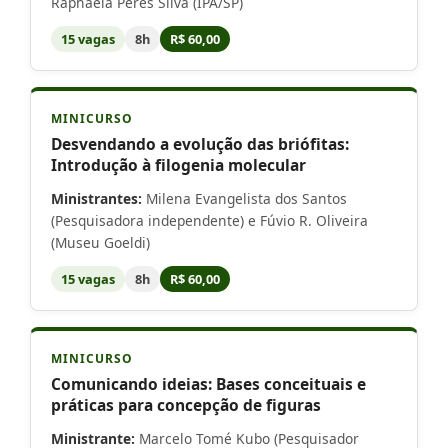
Raphaela Peres Silva (IPA/SP)
15 vagas
8h
R$ 60,00
MINICURSO
Desvendando a evolução das briófitas:
Introdução à filogenia molecular
Ministrantes:
Milena Evangelista dos Santos
(Pesquisadora independente) e Fúvio R. Oliveira
(Museu Goeldi)
15 vagas
8h
R$ 60,00
MINICURSO
Comunicando ideias: Bases conceituais e
práticas para concepção de figuras
Ministrante:
Marcelo Tomé Kubo (Pesquisador