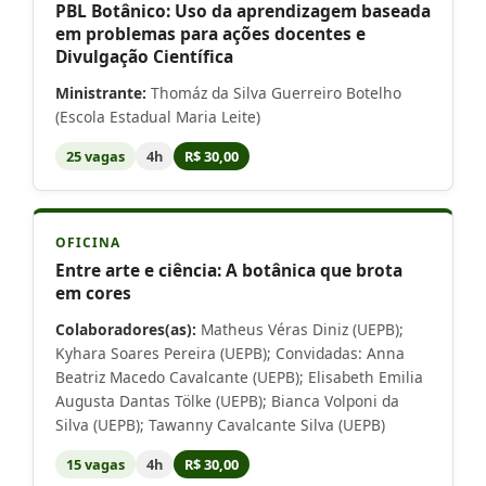
PBL Botânico: Uso da aprendizagem baseada
em problemas para ações docentes e
Divulgação Científica
Ministrante:
Thomáz da Silva Guerreiro Botelho
(Escola Estadual Maria Leite)
25 vagas
4h
R$ 30,00
OFICINA
Entre arte e ciência: A botânica que brota
em cores
Colaboradores(as):
Matheus Véras Diniz (UEPB);
Kyhara Soares Pereira (UEPB); Convidadas: Anna
Beatriz Macedo Cavalcante (UEPB); Elisabeth Emilia
Augusta Dantas Tölke (UEPB); Bianca Volponi da
Silva (UEPB); Tawanny Cavalcante Silva (UEPB)
15 vagas
4h
R$ 30,00