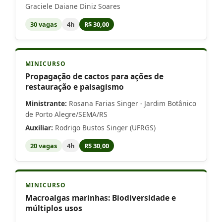
Graciele Daiane Diniz Soares
30 vagas
4h
R$ 30,00
MINICURSO
Propagação de cactos para ações de
restauração e paisagismo
Ministrante:
Rosana Farias Singer - Jardim Botânico
de Porto Alegre/SEMA/RS
Auxiliar:
Rodrigo Bustos Singer (UFRGS)
20 vagas
4h
R$ 30,00
MINICURSO
Macroalgas marinhas: Biodiversidade e
múltiplos usos