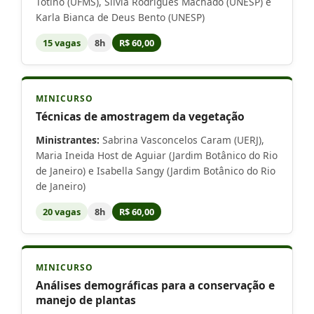
Totino (UFMS), Silvia Rodrigues Machado (UNESP) e
Karla Bianca de Deus Bento (UNESP)
15 vagas
8h
R$ 60,00
MINICURSO
Técnicas de amostragem da vegetação
Ministrantes:
Sabrina Vasconcelos Caram (UERJ),
Maria Ineida Host de Aguiar (Jardim Botânico do Rio
de Janeiro) e Isabella Sangy (Jardim Botânico do Rio
de Janeiro)
20 vagas
8h
R$ 60,00
MINICURSO
Análises demográficas para a conservação e
manejo de plantas