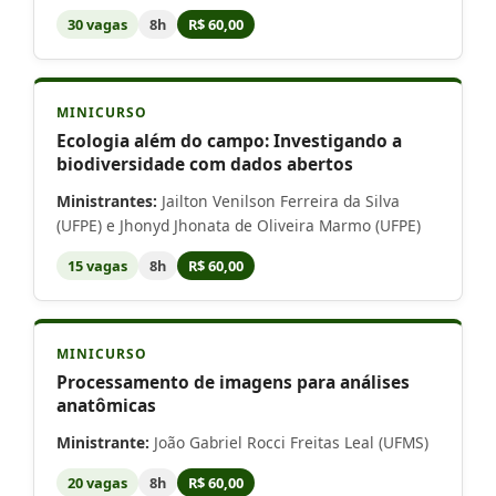
30 vagas
8h
R$ 60,00
MINICURSO
Ecologia além do campo: Investigando a
biodiversidade com dados abertos
Ministrantes:
Jailton Venilson Ferreira da Silva
(UFPE) e Jhonyd Jhonata de Oliveira Marmo (UFPE)
15 vagas
8h
R$ 60,00
MINICURSO
Processamento de imagens para análises
anatômicas
Ministrante:
João Gabriel Rocci Freitas Leal (UFMS)
20 vagas
8h
R$ 60,00