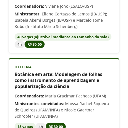
Coordenadora:
Viviane Jono (ESALQ/USP)
Ministrantes:
Eliane Cortazzo de Lemos (IB/USP);
Isabela Akemi Borges (IB/USP) e Marcelo Tomé
Kubo (Instituto Mário Schenberg)
40 vagas (ajustável mediante ao tamanho da sala)
4h
R$ 30,00
OFICINA
Botânica em arte: Modelagem de folhas
como instrumento de aprendizagem e
popularização da ciência
Coordenadora:
Maria Gracimar Pacheco (UFAM)
Ministrantes convidadas:
Maissa Rachel Siqueira
de Queiroz (UFAM/INPA) e Nicole Gaertner
Schropfer (UFAM/INPA)
15 vagas
4h
R$ 30,00