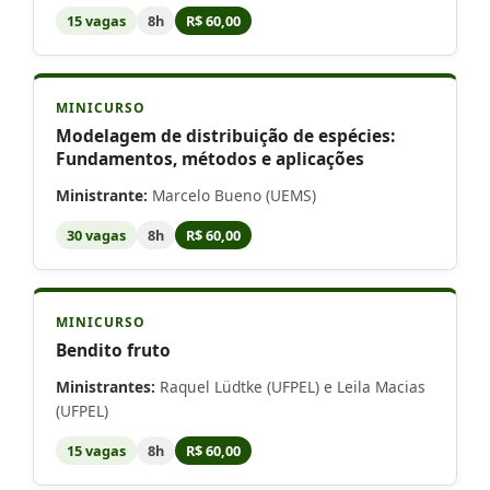
15 vagas
8h
R$ 60,00
MINICURSO
Modelagem de distribuição de espécies:
Fundamentos, métodos e aplicações
Ministrante:
Marcelo Bueno (UEMS)
30 vagas
8h
R$ 60,00
MINICURSO
Bendito fruto
Ministrantes:
Raquel Lüdtke (UFPEL) e Leila Macias
(UFPEL)
15 vagas
8h
R$ 60,00