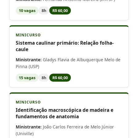
10 vagas
8h
R$ 60,00
MINICURSO
Sistema caulinar primário: Relação folha-
caule
Ministrante:
Gladys Flavia de Albuquerque Melo de
Pinna (USP)
15 vagas
8h
R$ 60,00
MINICURSO
Identificação macroscópica de madeira e
fundamentos de anatomia
Ministrante:
João Carlos Ferreira de Melo Júnior
(Univille)