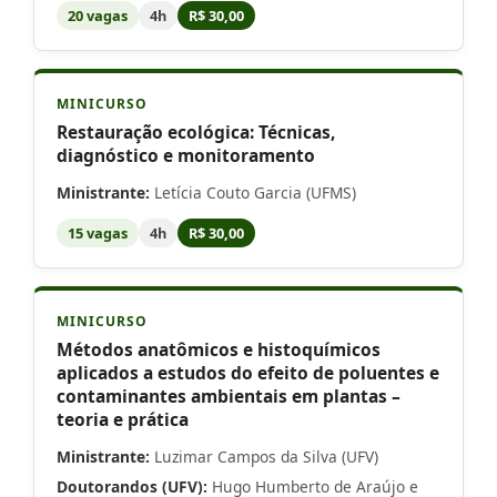
20 vagas
4h
R$ 30,00
MINICURSO
Restauração ecológica: Técnicas,
diagnóstico e monitoramento
Ministrante:
Letícia Couto Garcia (UFMS)
15 vagas
4h
R$ 30,00
MINICURSO
Métodos anatômicos e histoquímicos
aplicados a estudos do efeito de poluentes e
contaminantes ambientais em plantas –
teoria e prática
Ministrante:
Luzimar Campos da Silva (UFV)
Doutorandos (UFV):
Hugo Humberto de Araújo e