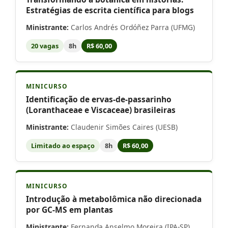
Estratégias de escrita científica para blogs
Ministrante:
Carlos Andrés Ordóñez Parra (UFMG)
20 vagas
8h
R$ 60,00
MINICURSO
Identificação de ervas-de-passarinho
(Loranthaceae e Viscaceae) brasileiras
Ministrante:
Claudenir Simões Caires (UESB)
Limitado ao espaço
8h
R$ 60,00
MINICURSO
Introdução à metabolômica não direcionada
por GC-MS em plantas
Ministrante:
Fernanda Anselmo Moreira (IPA-SP)